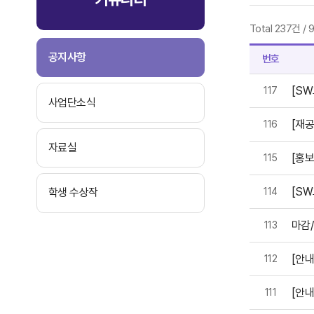
Total 237건
/
공지사항
번호
[SW
117
사업단소식
[재
116
자료실
[홍
115
[S
학생 수상작
114
마감/
113
[안내
112
[안
111