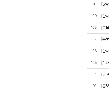
[SW
110
[안내
109
[홍보
108
[홍보
107
[안내
106
​[안
105
[공
104
[홍보
103
처음