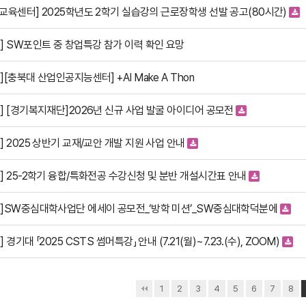
교육센터] 2025학년도 2학기 실습강의 근로장학생 선발 공고(80시간)
] SW포인트 중 창업특강 참가 이력 확인 요망
][충북대 산업인공지능센터] +AI Make A Thon
] [경기복지재단]2026년 신규 사업 발굴 아이디어 공모전
] 2025 상반기 교재/교안 개발 지원 사업 안내
내] 25-2학기 융합/특화전공 수강신청 및 분반 개설시간표 안내
고]SW중심대학사업단 에세이 공모전_‘방학 미션’_SW중심대학덕분에
] 경기대 「2025 CSTS 썸머특강」 안내 (7.21(월)~7.23.(수), ZOOM)
다음
맨끝
1
2
3
4
5
6
7
8