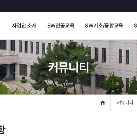
사업단 소개
SW전공교육
SW기초/융합교육
커뮤니티
커뮤니티
항