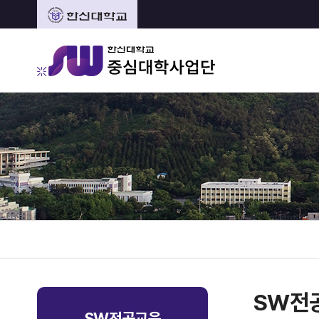
SW전
SW전공교육