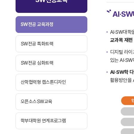
AI·S
SW전공 교육과정
AI·SW대학
교과목 재편
SW전공 특화트랙
디지털 라이프
있는 AI·S
SW전공 심화트랙
AI·SW학 
활용방안을 A
산학협력형 캡스톤디자인
오픈소스SW교육
학부대학원 연계프로그램