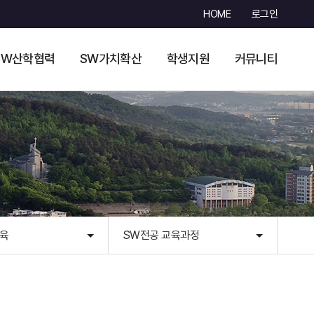
HOME
로그인
SW산학협력
SW가치확산
학생지원
커뮤니티
육
SW전공 교육과정