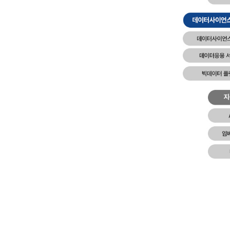
AI·SW
학
다
전
공
앰