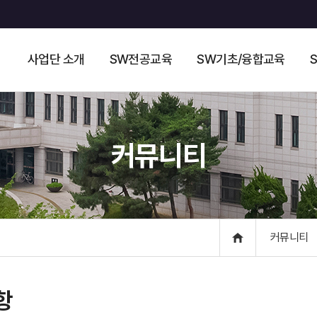
사업단 소개
SW전공교육
SW기초/융합교육
커뮤니티
커뮤니티
항