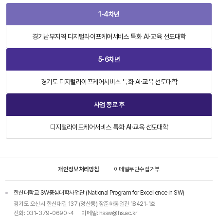
육성과
1-4차년
관리
포트폴
리오C
경기남부지역 디지털라이프케어서비스 특화 AI·교육 선도대학
MS
5-6차년
경기도 디지털라이프케어서비스 특화 AI·교육 선도대학
사업 종료 후
디지털라이프케어서비스 특화 AI·교육 선도대학
개인정보처리방침
이메일무단수집거부
한신대학교 SW중심대학사업단 (National Program for Excellence in SW)
경기도 오산시 한신대길 137 (앙산동) 장준하통일관 18421-1호
전화:
031-379-0690~4
이메일:
hssw@hs.ac.kr