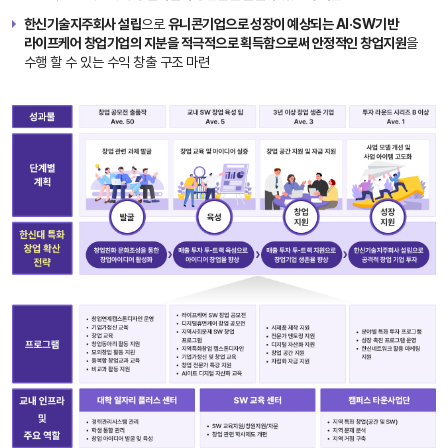
A
도
B
한신기술지주회사 설립
으로
유니콘기업으로 성장이 예상되는 AI·SW기반
사
C
라이프케어 창업기업의 지분을 적극적으로 획득함으로써 안정적인 창업지원
을
노
전
수행 할 수 있는 수익 창출 구조 마련
인
공
노
자
인
AI
AI
·S
·S
W
W
우
교
수
육
강
과
의
일
교
자
원
리
이
창
만
출
드
을
는
위
한
한
신
한
S
신
C
AI
AI
아