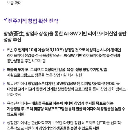
보급 확대
화
반
교
장
육
전주기적 창업 확산 전략
애
장
비
창생(蒼生, 창업과 상생)을 통한 AI·SW 기반 라이프케어산업 동반
애
전
인
성장 추진
공
AI
자
·S
5년 후
현재의 10배 이상(약 3,110조) 성장할 것으로 예상되는 시니어·장애인
AI
W
라이프케어 창업을 적극 육성함
으로써
AI·SW 기반 라이프케어산업을 선점과
·S
활
동반성장
을 추진하고자 함
W
용
매출과 투자 투-트랙으로 특성화된 발굴-육성-성장 창업주기별 맞춤
활
을
지원프로그램
으로 생존율 높은 창업지원 체계 실현
용
촉
능
진
발굴단계에서
창업캡스톤디자인, SW창업공모전, 디지털자산화 경진대회 등
력
하
다양한 교과·비교과 활동과 연계한 창업활성화 프로그램
을 통해 창업 친화 캠퍼스
을
는
문화 조성
강
한
화
육성단계에서는
매출을 목표로 하는 아이디어 창업
과
투자를 목표로 하는
신
하
교
기술창업 투-트랙 맞춤형 육성프로그램을 통해 발굴 아이디어의 창업률을 높일 수
A
육
는
있도록 지원
B
콘
한
텐
LE
성장단계에서는 한신대학교가 보유한 다양한 창업 네트워크 인프라를 선제적·
츠
신
지
집중적으로 지원하여
창업기업의 생존율을 높일 수 있도록 지원