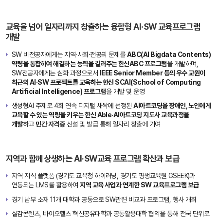
실현
G
교육을 넘어 일자리까지 창출하는 융합형 AI·SW 교육프로그램
SEEK
개발
지식,
한신캠
SW 비전공자에게는 지역·사회·전공의 문제를
ABC(AI Bigdata Contents)
퍼스,
확
역량을 통합하여 해결하는 능력을 길러주는 한신ABC 프로그램
을 개발하며,
산
하이러
SW전공자에게는 심화 과정으로서
IEEE Senior Member 등의 우수 교원이
닝,
최근의 AI·SW 프로젝트를 교육하는 한신 SCAI(School of Computing
경기도
Artificial Intelligence) 프로그램
을 개발 및 운영
교육청,
생성형AI 주제로 4회 연속 디지털 새싹에 선정된
AI아트코딩을 장애인, 노인에게
COSS
교육할 수 있는 역량을 키우는 한신 Able·AI아트코딩 지도사 교육과정을
개발
하고
민간 자격증
신설 및 발급 통해 일자리 창출에 기여
AI
·S
W
지역과 함께 상생하는 AI·SW교육 프로그램 확산과 보급
라
이
지역 지식 플랫폼 (경기도 교육청 하이러닝, 경기도 평생교육원 GSEEK)과
프
AI
연동되는 LMS를 활용하여
지역 교육 사업과 연계한 SW 교육프로그램 보급
케
·S
경기 남부 소재 11개 대학과 공동으로 SW관련 비교과 프로그램, 행사 개최
어
W
특
실감콘텐츠, 바이오헬스 혁신공유대학과 공동활용대학 협약을 통해 전국 단위로
일