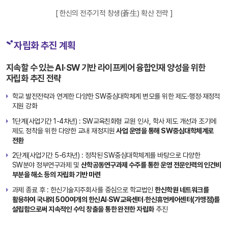
트
[ 한신의 전주기적 창생(蒼生) 확산 전략 ]
코
딩
지
자립화 추진 계획
도
사
지속할 수 있는 AI·SW 기반 라이프케어 융합인재 양성을 위한
조직
자립화 추진 전략
한신
AI·SW
학교 발전전략과 연계한 다양한 SW중심대학체계 변모를 위한 제도·행정·재정적
교육센
지원 강화
터
시스템
1단계(사업기간 1-4차년) : SW교육친화형 교원 인사, 학사 제도 개선과 조기에
지역플
제도 정착을 위한 다양한 교내 재정지원
사업 운영을 통해 SW중심대학체계로
랫폼연
전환
동
2단계(사업기간 5-6차년) : 정착된 SW중심대학체계를 바탕으로 다양한
SW교
기
SW분야 정부연구과제 및
산학공동연구과제 수주를 통한 운영 전문인력의 인건비
육 LMS
반
부분을 해소 등의 자립화 기반 마련
조
조직
성
한신
과제 종료 후 : 한신기술지주회사를 중심으로 학교법인
한신학원 네트워크를
기술지
활용하여 국내외 500여개의 한신AI·SW교육센터·한신휴먼케어센터(가맹점)를
주회사
설립함으로써 지속적인 수익 창출을 통한 완전한 자립화
추진
시스템
SW교