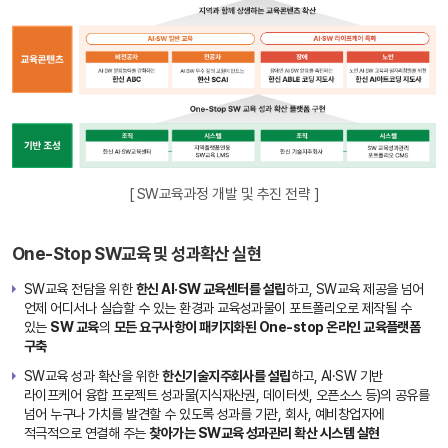
소프트
[ SW교육과정 개발 및 추진 전략 ]
웨어
교육으
로
One-Stop SW교육 및 성과확산 실현
시작해
서
SW교육 전담을 위한
한신 AI·SW 교육센터를 설립
하고, SW교육 제공을 넘어
사회에
언제 어디서나 실습할 수 있는 환경과 교육성과물이 포트폴리오로 제작될 수
큰
비
있는
SW 교육
의
모든 요구사항이 패키지화된 One-stop 온라인 교육플랫폼
전
인재가
구축
되는
"이SW
SW교육 성과 확산을 위한
한신기술지주회사를 설립
하고, AI·SW 기반
성대
라이프케어 융합 프로젝트 성과물(지식재산권, 데이터셋, 오픈소스 등)의 공유를
(以SW
넘어 누구나 가치를 발견할 수 있도록 성과를 기관, 회사, 예비창업자에
成大)"
적극적으로 연결해 주는
찾아가는 SW교육 성과관리 확산 시스템 실현
가치