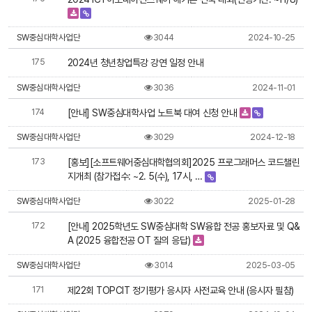
SW중심대학사업단
3044
2024-10-25
175
2024년 청년창업특강 강연 일정 안내
SW중심대학사업단
3036
2024-11-01
174
[안내] SW중심대학사업 노트북 대여 신청 안내
SW중심대학사업단
3029
2024-12-18
173
[홍보][소프트웨어중심대학협의회]2025 프로그래머스 코드챌린
지개최 (참가접수: ~2. 5(수), 17시, …
SW중심대학사업단
3022
2025-01-28
172
[안내] 2025학년도 SW중심대학 SW융합 전공 홍보자료 및 Q&
A (2025 융합전공 OT 질의 응답)
SW중심대학사업단
3014
2025-03-05
171
제22회 TOPCIT 정기평가 응시자 사전교육 안내 (응시자 필참)