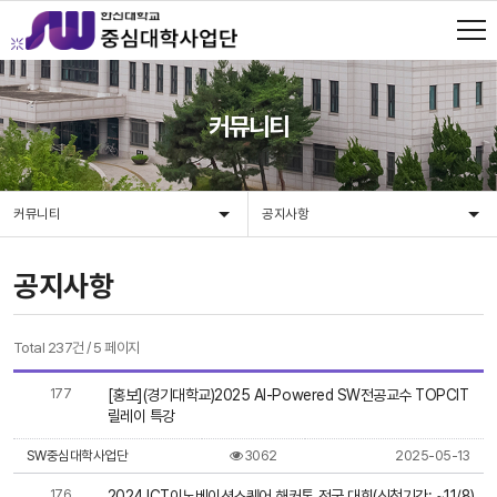
커뮤니티
커뮤니티
공지사항
공지사항
Total 237건
/
5 페이지
177
[홍보](경기대학교)2025 AI-Powered SW전공교수 TOPCIT
릴레이 특강
SW중심대학사업단
3062
2025-05-13
176
2024 ICT이노베이션스퀘어 해커톤 전국 대회(신청기간: ~11/8)