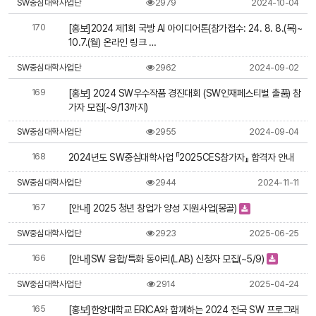
SW중심대학사업단
2979
2024-10-04
170
[홍보]2024 제1회 국방 AI 아이디어톤(참가접수: 24. 8. 8.(목)~
10.7.(월) 온라인 링크 …
SW중심대학사업단
2962
2024-09-02
169
[홍보] 2024 SW우수작품 경진대회 (SW인재페스티벌 출품) 참
가자 모집(~9/13까지)
SW중심대학사업단
2955
2024-09-04
168
2024년도 SW중심대학사업 『2025CES참가자』 합격자 안내
SW중심대학사업단
2944
2024-11-11
167
[안내] 2025 청년 창업가 양성 지원사업(몽골)
SW중심대학사업단
2923
2025-06-25
166
[안내]SW 융합/특화 동아리(LAB) 신청자 모집(~5/9)
SW중심대학사업단
2914
2025-04-24
165
[홍보]한양대학교 ERICA와 함께하는 2024 전국 SW 프로그래