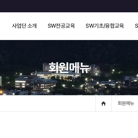
사업단 소개
SW전공교육
SW기초/융합교육
회원메뉴
회원메뉴